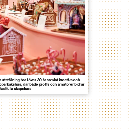
 utställning har i över 30 år samlat kreativa och
parkakshus, där både proffs och amatörer bidrar
asifulla skapelser.