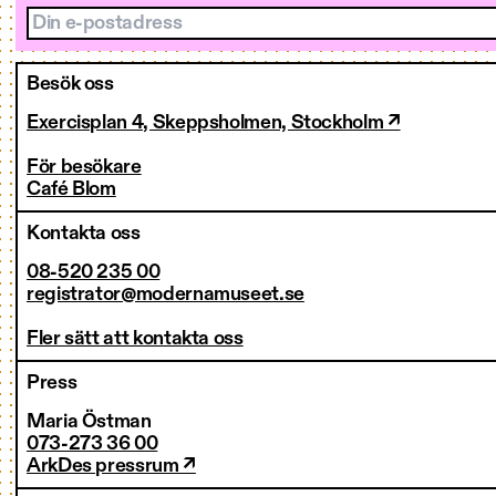
Din e-postadress
Besök oss
Exercisplan 4, Skeppsholmen, Stockholm ↗
För besökare
Café Blom
Kontakta oss
08-520 235 00
registrator@modernamuseet.se
Fler sätt att kontakta oss
Press
Maria Östman
073-273 36 00
ArkDes pressrum ↗