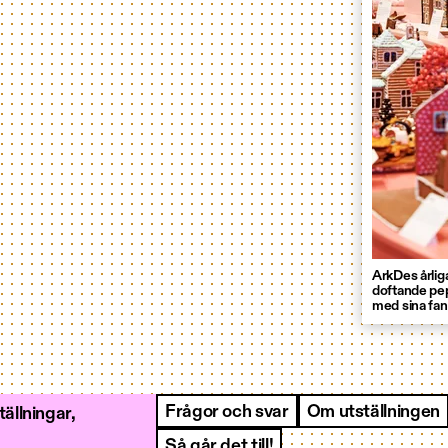
ArkDes årliga
doftande pep
med sina fant
Frågor och svar
Om utställningen
ällningar,
Så går det till!