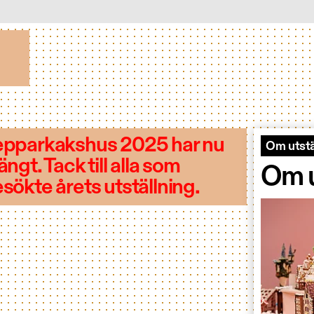
pparkakshus 2025 har nu
Om utstä
ängt. Tack till alla som
Om u
sökte årets utställning.