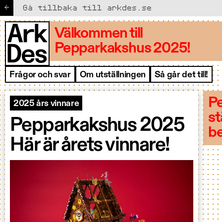
ArkDes Pepparkakshus
←
Gå tillbaka till arkdes.se
Välkommen till
Pepparkakshus 2025!
Frågor och svar
Om utställningen
Så går det till!
Pe
2025 års vinnare
st
Pepparkakshus 2025
be
Här är årets vinnare!