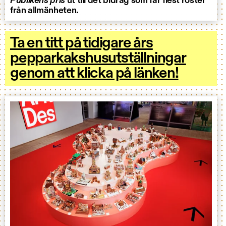
Publikens pris
ut till det bidrag som får flest röster
från allmänheten.
Ta en titt på tidigare års
pepparkakshusutställningar
genom att klicka på länken!