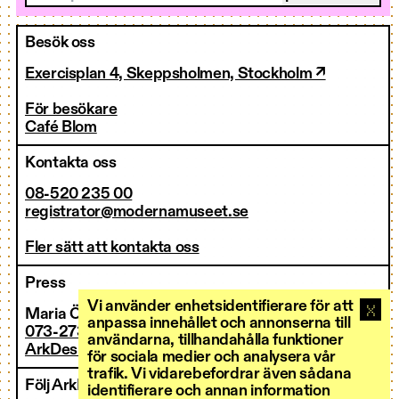
Besök oss
Exercisplan 4, Skeppsholmen, Stockholm ↗
För besökare
Café Blom
Kontakta oss
08-520 235 00
registrator@modernamuseet.se
Fler sätt att kontakta oss
Press
Vi använder enhetsidentifierare för att
Maria Östman
anpassa innehållet och annonserna till
073-273 36 00
användarna, tillhandahålla funktioner
ArkDes pressrum ↗
för sociala medier och analysera vår
trafik. Vi vidarebefordrar även sådana
Följ ArkDes
identifierare och annan information