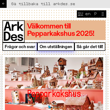
←
Gå tillbaka till arkdes.se
SV
en
🔎
NUVARANDE S
Ändra sp
Välkommen till
Pepparkakshus 2025!
Frågor och svar
Om utställningen
Så går det till!
Pepparkakshus