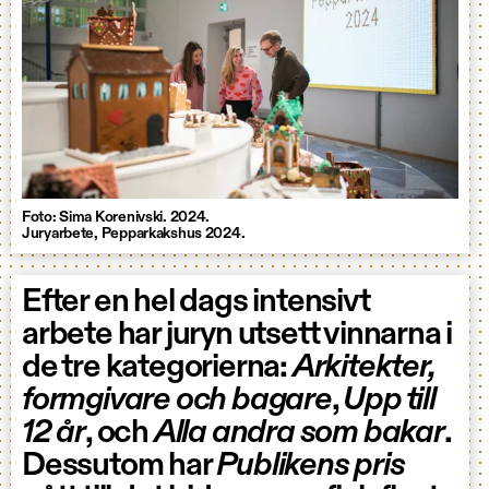
Foto: Sima Korenivski. 2024.
Juryarbete, Pepparkakshus 2024.
Efter en hel dags intensivt
arbete har juryn utsett vinnarna i
de tre kategorierna:
Arkitekter,
formgivare och bagare
,
Upp till
12 år
, och
Alla andra som bakar
.
Dessutom har
Publikens pris