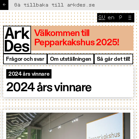
←
Gå tillbaka till arkdes.se
SV
en
🔎
NUVARANDE S
Ändra sp
Välkommen till
Pepparkakshus 2025!
Frågor och svar
Om utställningen
Så går det till!
2024 års vinnare
2024 års vinnare