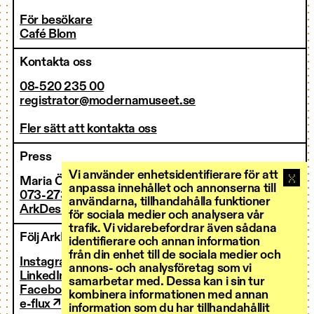
För besökare
Café Blom
Kontakta oss
08-520 235 00
registrator@modernamuseet.se
Fler sätt att kontakta oss
Press
Vi använder enhetsidentifierare för att
Maria Östman
anpassa innehållet och annonserna till
073-273 36 00
användarna, tillhandahålla funktioner
ArkDes pressrum ↗
för sociala medier och analysera vår
trafik. Vi vidarebefordrar även sådana
Följ ArkDes
identifierare och annan information
från din enhet till de sociala medier och
Instagram ↗
annons- och analysföretag som vi
LinkedIn ↗
samarbetar med. Dessa kan i sin tur
Facebook ↗
kombinera informationen med annan
e-flux ↗
information som du har tillhandahållit